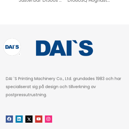
Justerbar D1300s stansmaskin och veckmaskin
D1080SQ Höghastighets roterande automatisk stansnings- och veckmaskin
DAI `S Printing Machinery Co., Ltd. grundades 1983 och har
specialiserat sig på design och tillverkning av
postpressutrustning.