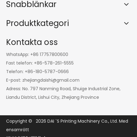
Snabblänkar
Produktkategori
Kontakta oss
WhatsApp: +86 17757800600
Fast telefon: +86-578-261-5555
Telefon: +86-180-5787-0666
E-post:
zhejiangdaishi@gmail.com
Adress: No. 797 Nanming Road, Shuige Industrial Zone,
Liandu District, Lishui City, Zhejiang Province
Copyright ©
2026
DAI `S Printing Machinery Co., Ltd. Med
ensamrätt