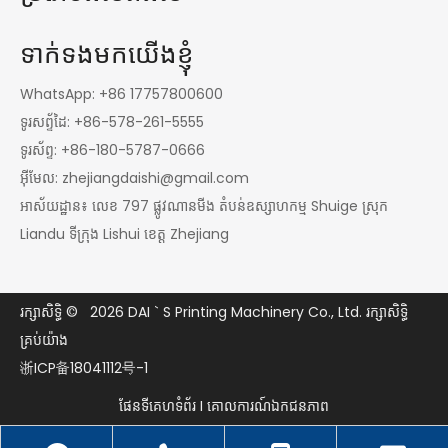
ទាក់ទងមកយើងខ្ញុំ
WhatsApp: +86 17757800600
ទូរសព្ទ័ដៃ: +86-578-261-5555
ទូរស័ព្ទ: +86-180-5787-0666
អ៊ីមែល:
zhejiangdaishi@gmail.com
អាស័យដ្ឋាន៖ លេខ 797 ផ្លូវណានមីង តំបន់ឧស្សាហកម្ម Shuige ស្រុក
Liandu ទីក្រុង Lishui ខេត្ត Zhejiang
រក្សាសិទ្ធិ ©
2026
DAI ` S Printing Machinery Co., Ltd. រក្សាសិទ្ធិ
គ្រប់យ៉ាង
浙ICP备18041112号-1
ផែនទីគេហទំព័រ
I
គោលការណ៍ឯកជនភាព