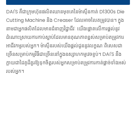
DAI'S គឺជាក្រុមហ៊ុនផលិតឈានមុខគេនៃម៉ាស៊ីនកាត់ D1300s Die
Cutting Machine និង Creaser ដែលអាចលៃតម្រូវបាន។ ក្នុង
នាមជាអ្នកផលិតដែលមានជំនាញវិជ្ជាជីវៈ យើងផ្តោតលើការផ្តល់នូវ
ដំណោះស្រាយការកាប់ស្លាប់ដែលមានគុណភាពខ្ពស់សម្រាប់តម្រូវការ
អាជីវកម្មរបស់អ្នក។ ម៉ាស៊ីនរបស់យើងផ្តល់ជូននូវលក្ខណៈពិសេសជា
ច្រើនសម្រាប់កម្មវិធីជាច្រើននៅក្នុងឧស្សាហកម្មវេចខ្ចប់។ DAI'S នឹង
ក្លាយជាដៃគូដ៏គួរឱ្យទុកចិត្តរបស់អ្នកសម្រាប់តម្រូវការកាត់ផ្តាច់ទាំងអស់
របស់អ្នក។