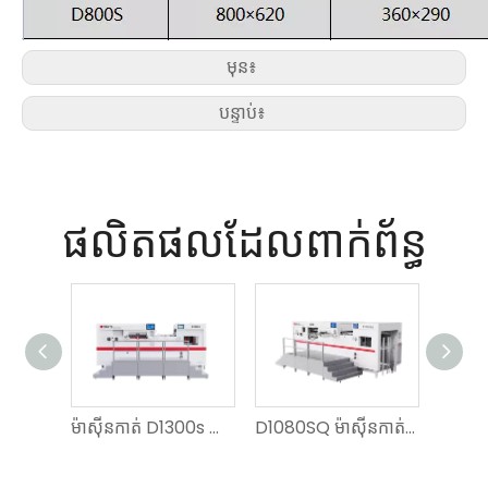
មុន៖
បន្ទាប់៖
ផលិតផលដែលពាក់ព័ន្ធ
ម៉ាស៊ីនកាត់ D1300s ដែលអាចលៃតម្រូវបាន និងម៉ាស៊ីនកាត់
D1080SQ ម៉ាស៊ីនកាត់ និងកាត់ដោយស្វ័យប្រវត្តិ រ៉ូតារី ល្បឿនលឿន