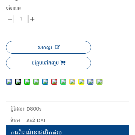
បរិមាណ៖
សាកសួរ
បន្ថែមទៅកញ្ចប់
ម៉ូដែល៖
D800s
ម៉ាក៖
របស់ DAI
ការពិពណ៌នាផលិតផល