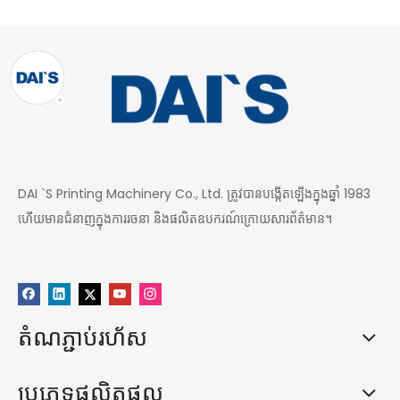
DAI `S Printing Machinery Co., Ltd. ត្រូវបានបង្កើតឡើងក្នុងឆ្នាំ 1983
ហើយមានជំនាញក្នុងការរចនា និងផលិតឧបករណ៍ក្រោយសារព័ត៌មាន។
តំណភ្ជាប់រហ័ស
ប្រភេទផលិតផល