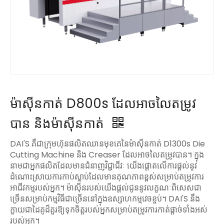
ម៉ាស៊ីនកាត់ D800s ដែលអាចលៃតម្រូវ
បាន និងម៉ាស៊ីនកាត់
DAI'S គឺជាក្រុមហ៊ុនផលិតឈានមុខគេនៃម៉ាស៊ីនកាត់ D1300s Die
Cutting Machine និង Creaser ដែលអាចលៃតម្រូវបាន។ ក្នុង
នាមជាអ្នកផលិតដែលមានជំនាញវិជ្ជាជីវៈ យើងផ្តោតលើការផ្តល់នូវ
ដំណោះស្រាយការកាប់ស្លាប់ដែលមានគុណភាពខ្ពស់សម្រាប់តម្រូវការ
អាជីវកម្មរបស់អ្នក។ ម៉ាស៊ីនរបស់យើងផ្តល់ជូននូវលក្ខណៈពិសេសជា
ច្រើនសម្រាប់កម្មវិធីជាច្រើននៅក្នុងឧស្សាហកម្មវេចខ្ចប់។ DAI'S នឹង
ក្លាយជាដៃគូដ៏គួរឱ្យទុកចិត្តរបស់អ្នកសម្រាប់តម្រូវការកាត់ផ្តាច់ទាំងអស់
របស់អ្នក។