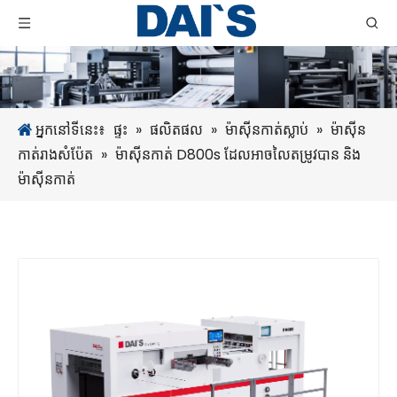
អ្នកនៅទីនេះ៖
ផ្ទះ
»
ផលិតផល
»
ម៉ាស៊ីនកាត់ស្លាប់
»
ម៉ាស៊ីន
កាត់រាងសំប៉ែត
»
ម៉ាស៊ីនកាត់ D800s ដែលអាចលៃតម្រូវបាន និង
ម៉ាស៊ីនកាត់