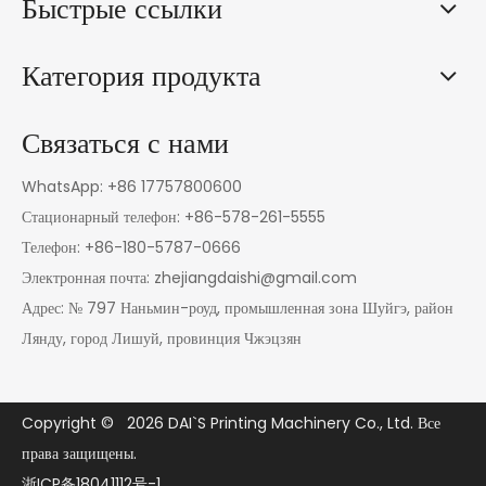
Быстрые ссылки
Категория продукта
Связаться с нами
WhatsApp: +86 17757800600
Стационарный телефон: +86-578-261-5555
Телефон: +86-180-5787-0666
Электронная почта:
zhejiangdaishi@gmail.com
Адрес: № 797 Наньмин-роуд, промышленная зона Шуйгэ, район
Лянду, город Лишуй, провинция Чжэцзян
Copyright ©
2026
DAI`S Printing Machinery Co., Ltd. Все
права защищены.
浙ICP备18041112号-1