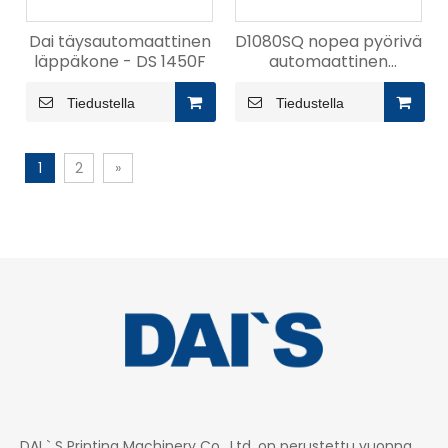
Dai täysautomaattinen
D1080SQ nopea pyörivä
läppäkone - DS 1450F
automaattinen
stanssaus- ja
taivutuskone
Tiedustella
Tiedustella
1
2
»
DAI ` S Printing Machinery Co., Ltd. on perustettu vuonna