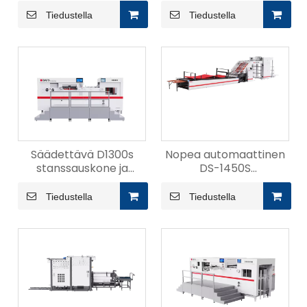
litteä meistin
paperinsyöttökone
Tiedustella
Tiedustella
Säädettävä D1300s
Nopea automaattinen
stanssauskone ja
DS-1450S
taivutuskone
laminointikone
Tiedustella
Tiedustella