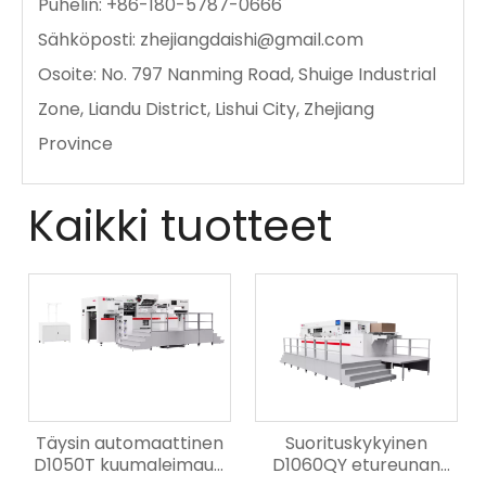
Puhelin: +86-180-5787-0666
Sähköposti:
zhejiangdaishi@gmail.com
Osoite: No. 797 Nanming Road, Shuige Industrial
Zone, Liandu District, Lishui City, Zhejiang
Province
Kaikki tuotteet
Täysin automaattinen
Suorituskykyinen
D1050T kuumaleimaus,
D1060QY etureunan