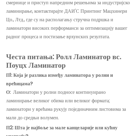
смернице и приступ напредним решењима за индустријско
ламинирање, контактирајте ДАИ'С Принтинг Мацхинери
Цо., Лтд., где су на располагању стручна подршка и
ламинатори високих перформанси за оптимизацију вашег
радног процеса и постизање врхунских резултата.
Честа питања: Ролл Ламинатор вс.
Поуцх Ламинатор
П1: Која је разлика између ламинатора у ролни и
врећицама?
О:
Ламинатори у ролни подносе континуирано
ламинирање великог обима или великог формата;
ламинатори у врећама рукују појединачним листовима за
мали до средњи волумен.
П2: Шта је најбоље за мале канцеларије или кућну