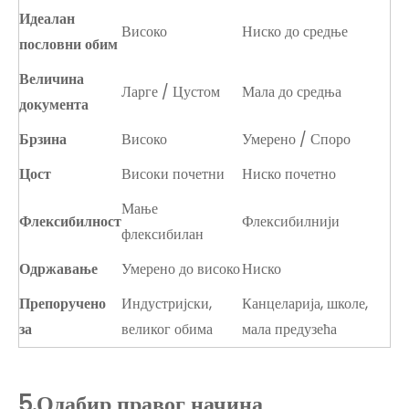
Идеалан
Високо
Ниско до средње
пословни обим
Величина
Ларге / Цустом
Мала до средња
документа
Брзина
Високо
Умерено / Споро
Цост
Високи почетни
Ниско почетно
Мање
Флексибилност
Флексибилнији
флексибилан
Одржавање
Умерено до високо
Ниско
Препоручено
Индустријски,
Канцеларија, школе,
за
великог обима
мала предузећа
5.
Одабир правог начина