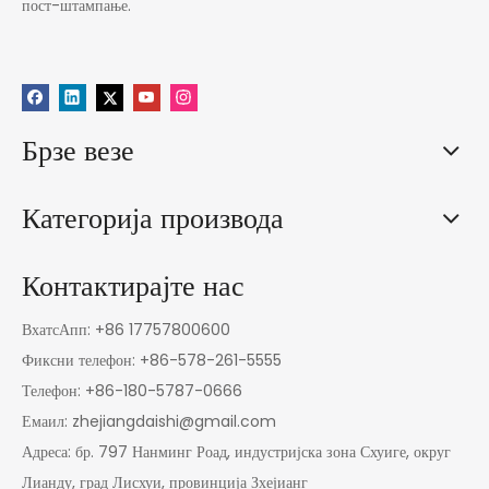
пост-штампање.
Брзе везе
Категорија производа
Контактирајте нас
ВхатсАпп: +86 17757800600
Фиксни телефон: +86-578-261-5555
Телефон: +86-180-5787-0666
Емаил:
zhejiangdaishi@gmail.com
Адреса: бр. 797 Нанминг Роад, индустријска зона Схуиге, округ
Лианду, град Лисхуи, провинција Зхејианг