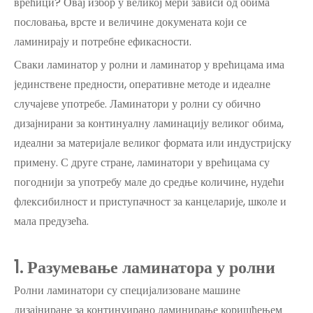
врећици? Овај избор у великој мери зависи од обима
пословања, врсте и величине докумената који се
ламинирају и потребне ефикасности.
Сваки ламинатор у ролни и ламинатор у врећицама има
јединствене предности, оперативне методе и идеалне
случајеве употребе. Ламинатори у ролни су обично
дизајнирани за континуалну ламинацију великог обима,
идеални за материјале великог формата или индустријску
примену. С друге стране, ламинатори у врећицама су
погоднији за употребу мале до средње количине, нудећи
флексибилност и приступачност за канцеларије, школе и
мала предузећа.
1
. Разумевање ламинатора у ролни
Ролни ламинатори су специјализоване машине
дизајниране за континуирано ламинирање коришћењем