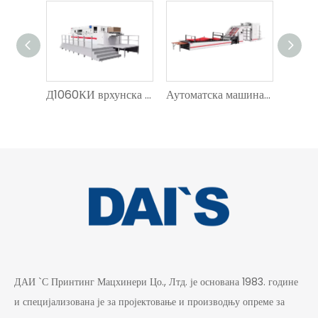
Д1060КИ врхунска машина за сечење папира високих перформанси
Аутоматска машина за ламинирање велике брзине ДС-1450С
ДАИ `С Принтинг Мацхинери Цо., Лтд. је основана 1983. године
и специјализована је за пројектовање и производњу опреме за