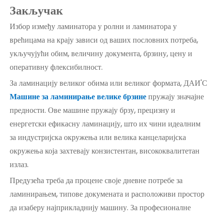
Закључак
Избор између ламинатора у ролни и ламинатора у
врећицама на крају зависи од ваших пословних потреба,
укључујући обим, величину документа, брзину, цену и
оперативну флексибилност.
За ламинацију великог обима или великог формата, ДАИ'С
Машине за ламинирање велике брзине
пружају значајне
предности. Ове машине пружају брзу, прецизну и
енергетски ефикасну ламинацију, што их чини идеалним
за индустријска окружења или велика канцеларијска
окружења која захтевају конзистентан, висококвалитетан
излаз.
Предузећа треба да процене своје дневне потребе за
ламинирањем, типове докумената и расположиви простор
да изаберу најприкладнију машину. За професионалне