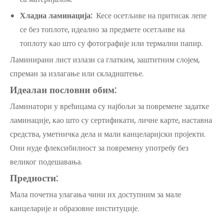
Хладна ламинација:
Кесе осетљиве на притисак лепе
се без топлоте, идеално за предмете осетљиве на
топлоту као што су фотографије или термални папир.
Ламинирани лист излази са глатким, заштитним слојем,
спреман за излагање или складиштење.
Идеалан пословни обим:
Ламинатори у врећицама су најбољи за повремене задатке
ламинације, као што су сертификати, личне карте, наставна
средства, уметничка дела и мали канцеларијски пројекти.
Они нуде флексибилност за повремену употребу без
великог подешавања.
Предности:
Мала почетна улагања чини их доступним за мале
канцеларије и образовне институције.