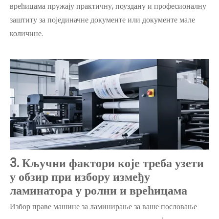
врећицама пружају практичну, поуздану и професионалну
заштиту за појединачне документе или документе мале
количине.
3
. Кључни фактори које треба узети
у обзир при избору између
ламинатора у ролни и врећицама
Избор праве машине за ламинирање за ваше пословање