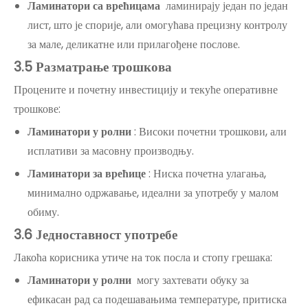
Ламинатори са врећицама
ламинирају један по један
лист, што је спорије, али омогућава прецизну контролу
за мале, деликатне или прилагођене послове.
3.5 Разматрање трошкова
Процените и почетну инвестицију и текуће оперативне
трошкове:
Ламинатори у ролни
: Високи почетни трошкови, али
исплативи за масовну производњу.
Ламинатори за врећице
: Ниска почетна улагања,
минимално одржавање, идеални за употребу у малом
обиму.
3.6 Једноставност употребе
Лакоћа корисника утиче на ток посла и стопу грешака:
Ламинатори у ролни
могу захтевати обуку за
ефикасан рад са подешавањима температуре, притиска