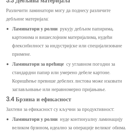
3.3 Дебљина материјала
Различити ламинатори могу да поднесу различите
дебљине материјала:
Ламинатори у ролни
рукују дебљим папирима,
картонима и вишеслојним материјалима, нудећи
флексибилност за индустријске или специјализоване
примене.
Ламинатори за врећице
су углавном погодни за
стандардни папир или умерено дебеле картоне.
Коришћење превише дебелих листова може изазвати
заглављивање или неравномерно пријањање.
3.4 Брзина и ефикасност
Захтеви за ефикасност су кључни за продуктивност:
Ламинатори у ролни
нуде континуалну ламинацију
великом брзином, идеално за операције великог обима.