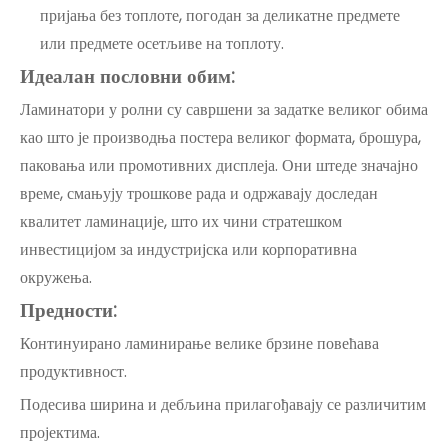
пријања без топлоте, погодан за деликатне предмете
или предмете осетљиве на топлоту.
Идеалан пословни обим:
Ламинатори у ролни су савршени за задатке великог обима
као што је производња постера великог формата, брошура,
паковања или промотивних дисплеја. Они штеде значајно
време, смањују трошкове рада и одржавају доследан
квалитет ламинације, што их чини стратешком
инвестицијом за индустријска или корпоративна
окружења.
Предности:
Континуирано ламинирање велике брзине повећава
продуктивност.
Подесива ширина и дебљина прилагођавају се различитим
пројектима.