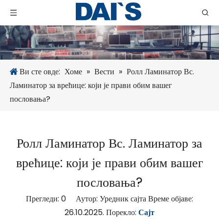
Ви сте овде:
Хоме
»
Вести
»
Ролл Ламинатор Вс.
Ламинатор за врећице: који је прави обим вашег
пословања?
Ролл Ламинатор Вс. Ламинатор за
врећице: који је прави обим вашег
пословања?
Прегледи:
0
Аутор: Уредник сајта Време објаве:
26.10.2025. Порекло:
Сајт