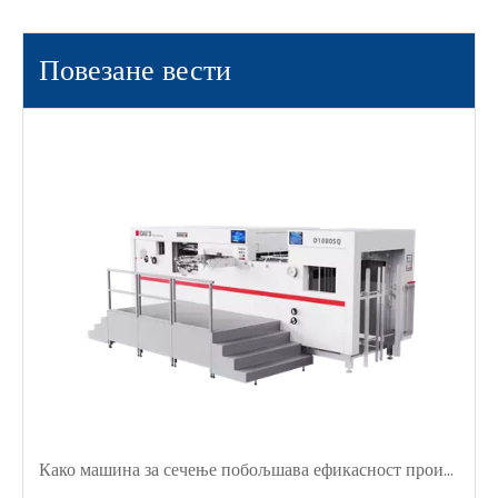
Повезане вести
Како машина за сечење побољшава ефикасност производње амбалаже?