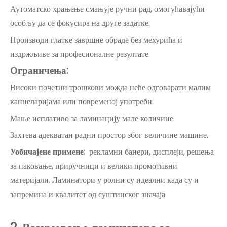
Аутоматско храњење смањује ручни рад, омогућавајући
особљу да се фокусира на друге задатке.
Производи глатке завршне обраде без мехурића и
издржљиве за професионалне резултате.
Ограничења:
Високи почетни трошкови можда неће одговарати малим
канцеларијама или повременој употреби.
Мање исплативо за ламинацију мале количине.
Захтева адекватан радни простор због величине машине.
Уобичајене примене:
рекламни банери, дисплеји, решења
за паковање, приручници и велики промотивни
материјали. Ламинатори у ролни су идеални када су и
запремина и квалитет од суштинског значаја.