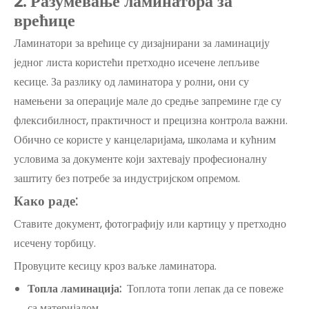
2
. Разумевање ламинатора за
врећице
Ламинатори за врећице су дизајнирани за ламинацију
једног листа користећи претходно исечене лепљиве
кесице. За разлику од ламинатора у ролни, они су
намењени за операције мале до средње запремине где су
флексибилност, практичност и прецизна контрола важни.
Обично се користе у канцеларијама, школама и кућним
условима за документе који захтевају професионалну
заштиту без потребе за индустријском опремом.
Како раде:
Ставите документ, фотографију или картицу у претходно
исечену торбицу.
Провуците кесицу кроз ваљке ламинатора.
Топла ламинација:
Топлота топи лепак да се повеже
са материјалом.