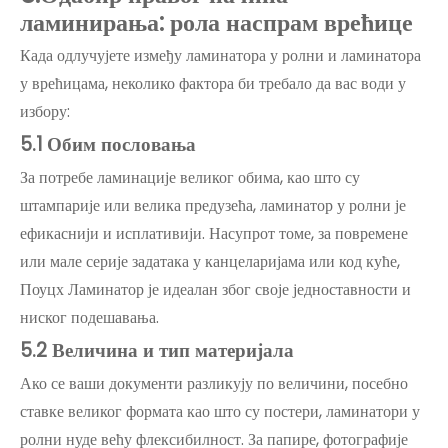
ламинирања: рола наспрам врећице
Када одлучујете између ламинатора у ролни и ламинатора
у врећицама, неколико фактора би требало да вас води у
избору:
5.
1 Обим пословања
За потребе ламинације великог обима, као што су
штампарије или велика предузећа, ламинатор у ролни је
ефикаснији и исплативији. Насупрот томе, за повремене
или мале серије задатака у канцеларијама или код куће,
Поуцх Ламинатор је идеалан због своје једноставности и
ниског подешавања.
5.
2 Величина и тип материјала
Ако се ваши документи разликују по величини, посебно
ставке великог формата као што су постери, ламинатори у
ролни нуде већу флексибилност. За папире, фотографије