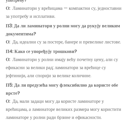
употребу?
О:
Ламинатори у врећицама — компактни су, једноставни
за употребу и исплативи.
П3: Да ли ламинатори у ролни могу да рукују великим
документима?
О:
Да, идеални су за постере, банере и превелике листове.
П4: Како се упоређују трошкови?
О:
Ламинатори у ролни имају већу почетну цену, али су
ефикасни за велики рад; ламинатори за врећице су
јефтинији, али спорији за велике количине.
П5: Да ли предузећа могу флексибилно да користе обе
врсте?
О:
Да, мали задаци могу да користе ламинаторе у
врећицама, а ламинаторе великих размера могу користити
ламинаторе у ролни ради брзине и ефикасности.