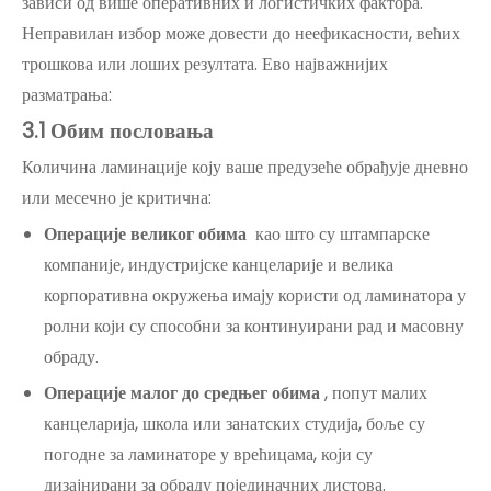
зависи од више оперативних и логистичких фактора.
Неправилан избор може довести до неефикасности, већих
трошкова или лоших резултата. Ево најважнијих
разматрања:
3
.1 Обим пословања
Количина ламинације коју ваше предузеће обрађује дневно
или месечно је критична:
Операције великог обима
као што су штампарске
компаније, индустријске канцеларије и велика
корпоративна окружења имају користи од ламинатора у
ролни који су способни за континуирани рад и масовну
обраду.
Операције малог до средњег обима
, попут малих
канцеларија, школа или занатских студија, боље су
погодне за ламинаторе у врећицама, који су
дизајнирани за обраду појединачних листова.