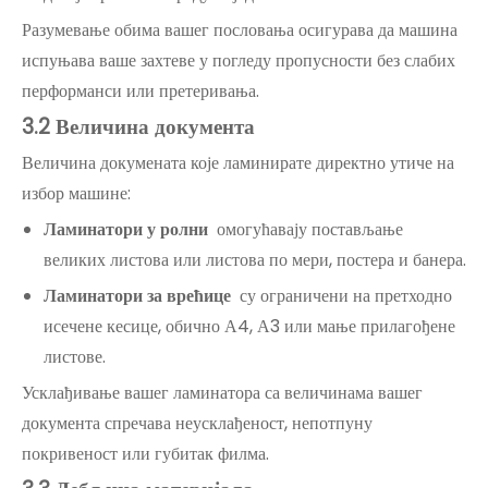
Разумевање обима вашег пословања осигурава да машина
испуњава ваше захтеве у погледу пропусности без слабих
перформанси или претеривања.
3
.2 Величина документа
Величина докумената које ламинирате директно утиче на
избор машине:
Ламинатори у ролни
омогућавају постављање
великих листова или листова по мери, постера и банера.
Ламинатори за врећице
су ограничени на претходно
исечене кесице, обично А4, А3 или мање прилагођене
листове.
Усклађивање вашег ламинатора са величинама вашег
документа спречава неусклађеност, непотпуну
покривеност или губитак филма.