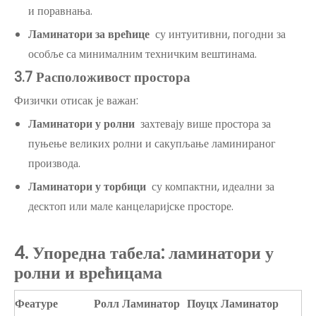
и поравнања.
Ламинатори за врећице
су интуитивни, погодни за
особље са минималним техничким вештинама.
3.7 Расположивост простора
Физички отисак је важан:
Ламинатори у ролни
захтевају више простора за
пуњење великих ролни и сакупљање ламинираног
производа.
Ламинатори у торбици
су компактни, идеални за
десктоп или мале канцеларијске просторе.
4
. Упоредна табела: ламинатори у
ролни и врећицама
Феатуре
Ролл Ламинатор
Поуцх Ламинатор