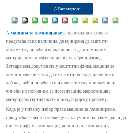
Распитајте се
А
машина за ламинирање
је неопходна алатка за
предузећа свих величина, дизајнирана да заштити
документе, повећа издржљивост и да штампаним
материјалима професионални, углађени изглед.
Затварањем докумената у заштитни филм, машина за
ламинирање не само да их штити од воде, прашине и
хабања, већ и повећава њихову естетску привлачност,
чинећи их погодним за презентације, маркетиншке
материјале, сертификате и индустријску примену.
Када је у питању избор праве машине за ламинирање,
предузећа се често суочавају са кључном одлуком: да ли да
инвестирају у ламинатор у ролни или ламинатор у