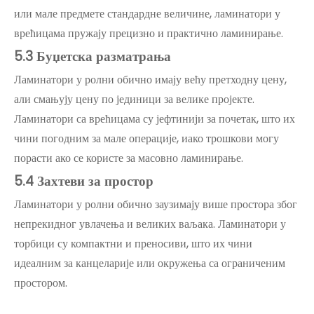
или мале предмете стандардне величине, ламинатори у
врећицама пружају прецизно и практично ламинирање.
5.3 Буџетска разматрања
Ламинатори у ролни обично имају већу претходну цену,
али смањују цену по јединици за велике пројекте.
Ламинатори са врећицама су јефтинији за почетак, што их
чини погодним за мале операције, иако трошкови могу
порасти ако се користе за масовно ламинирање.
5.4 Захтеви за простор
Ламинатори у ролни обично заузимају више простора због
непрекидног увлачења и великих ваљака. Ламинатори у
торбици су компактни и преносиви, што их чини
идеалним за канцеларије или окружења са ограниченим
простором.