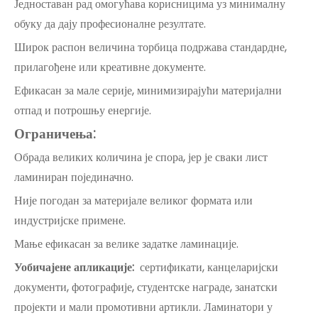
Једноставан рад омогућава корисницима уз минималну
обуку да дају професионалне резултате.
Широк распон величина торбица подржава стандардне,
прилагођене или креативне документе.
Ефикасан за мале серије, минимизирајући материјални
отпад и потрошњу енергије.
Ограничења:
Обрада великих количина је спора, јер је сваки лист
ламиниран појединачно.
Није погодан за материјале великог формата или
индустријске примене.
Мање ефикасан за велике задатке ламинације.
Уобичајене апликације:
сертификати, канцеларијски
документи, фотографије, студентске награде, занатски
пројекти и мали промотивни артикли. Ламинатори у