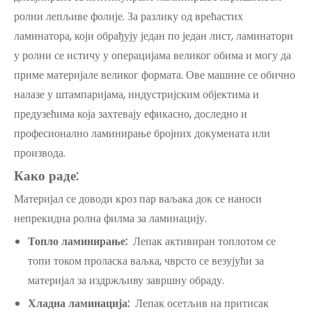
ролни лепљиве фолије. За разлику од врећастих
ламинатора, који обрађују један по један лист, ламинатори
у ролни се истичу у операцијама великог обима и могу да
приме материјале великог формата. Ове машине се обично
налазе у штампаријама, индустријским објектима и
предузећима која захтевају ефикасно, доследно и
професионално ламинирање бројних докумената или
производа.
Како раде:
Материјал се доводи кроз пар ваљака док се наноси
непрекидна ролна филма за ламинацију.
Топло ламинирање:
Лепак активиран топлотом се
топи током проласка ваљка, чврсто се везујући за
материјал за издржљиву завршну обраду.
Хладна ламинација:
Лепак осетљив на притисак